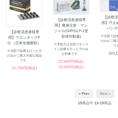
【診察済
【診察済患者様専
用】汗止
用】痩身注射・マン
バンサ
ジャロ(GIP/GLP-1受
【診察済患者様専
容体作動薬)
※当院で診
用】ラエンネックP.
のみがご購
O.（日本生物製剤）
※本処方は当院でオンラ
で
イン診療を行った方のみ
※当院で診療を行った方
SOLD
が対象です。
のみがご購入可能な製品
です。
22,000円(税込)
33,000円(税込)
21,780円(税込)
« Prev
Next »
15
商品中
13-15
商品