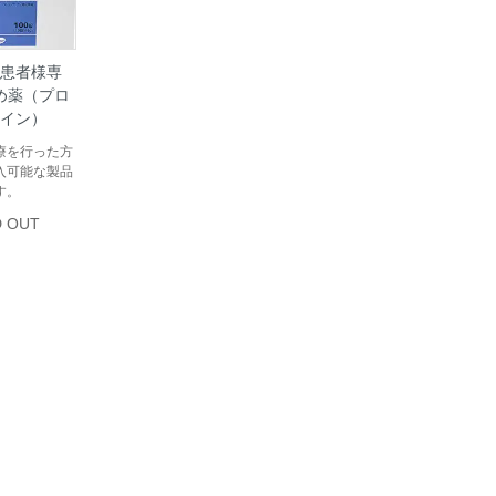
患者様専
め薬（プロ
イン）
療を行った方
入可能な製品
す。
 OUT