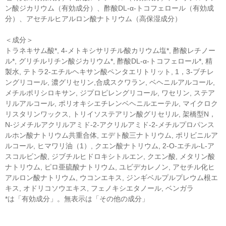
ン酸ジカリウム（有効成分）、酢酸DL-α-トコフェロール（有効成
分）、アセチルヒアルロン酸ナトリウム（高保湿成分）
＜成分＞
トラネキサム酸*, 4-メトキシサリチル酸カリウム塩*, 酢酸レチノー
ル*, グリチルリチン酸ジカリウム*, 酢酸DL-α-トコフェロール*, 精
製水, テトラ2-エチルヘキサン酸ペンタエリトリット, 1，3-ブチレ
ングリコール, 濃グリセリン,合成スクワラン, ベヘニルアルコール,
メチルポリシロキサン, ジプロピレングリコール, ワセリン, ステア
リルアルコール, ポリオキシエチレンベヘニルエーテル, マイクロク
リスタリンワックス, トリイソステアリン酸グリセリル, 架橋型N，
N-ジメチルアクリルアミド-2-アクリルアミド-2-メチルプロパンス
ルホン酸ナトリウム共重合体, エデト酸三ナトリウム, ポリビニルア
ルコール, ヒマワリ油（1）, クエン酸ナトリウム, 2-O-エチル-L-ア
スコルビン酸, ジブチルヒドロキシトルエン, クエン酸, メタリン酸
ナトリウム, ピロ亜硫酸ナトリウム, ユビデカレノン, アセチル化ヒ
アルロン酸ナトリウム, ウコンエキス, ジンギベルプルプレウム根エ
キス, オドリコソウエキス, フェノキシエタノール, ベンガラ
*は「有効成分」。無表示は「その他の成分」