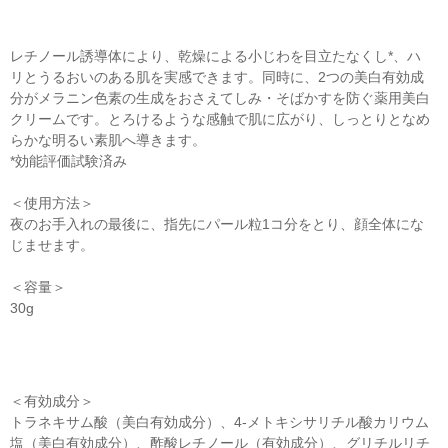
レチノール誘導体により、乾燥による小じわを目立たなくし*、ハ
リとうるおいのある肌を実感できます。同時に、2つの美白有効成
分がメラニン色素の生成をおさえてしみ・そばかすを防ぐ薬用美白
クリームです。とろけるような感触で肌に広がり、しっとりとなめ
らかな明るい素肌へ導きます。
*効能評価試験済み
＜使用方法＞
夜のお手入れの最後に、指先にパール粒1コ分をとり、顔全体にな
じませます。
＜容量＞
30g
＜有効成分＞
トラネキサム酸（美白有効成分）、4-メトキシサリチル酸カリウム
塩（美白有効成分）、酢酸レチノール（有効成分）、グリチルリチ