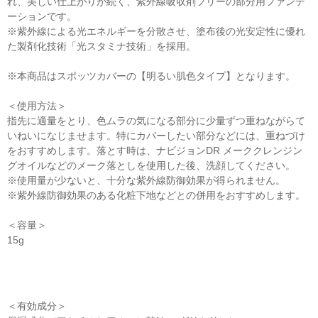
れ、美しい仕上がりが続く、紫外線吸収剤フリーの部分用ファンデ
ーションです。
※紫外線による光エネルギーを分散させ、塗布後の光安定性に優れ
た製剤化技術「光スタミナ技術」を採用。
※本商品はスポッツカバーの【明るい肌色タイプ】となります。
＜使用方法＞
指先に適量をとり、色ムラの気になる部分に少量ずつ重ねながらて
いねいになじませます。特にカバーしたい部分などには、重ねづけ
をおすすめします。落とす時は、ナビジョンDR メーククレンジン
グオイルなどのメーク落としを使用した後、洗顔してください。
※使用量が少ないと、十分な紫外線防御効果が得られません。
※紫外線防御効果のある化粧下地などとの併用をおすすめします。
＜容量＞
15g
＜有効成分＞