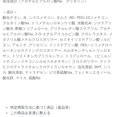
保湿成分（アセチルヒアルロン酸Na、グリセリン）
＜成分＞
酸化チタン, 水, シクロメチコン, タルク, BG, PEG-10ジメチコン,
グルタミン酸Na, トリメチルシロキシケイ酸, 水酸化Al, ジステアリ
ン酸Al, 酢酸トコフェロール, グリチルレチン酸ステアリル, アセチ
ルヒアルロン酸Na, 2-O-エチルアスコルビン酸, クロレラエキス, メ
タクリル酸メチルクロスポリマー, セスキイソステアリン酸ソルビ
タン, アルミナ, グリセリン, イソステアリン酸, HDI／トリメチロー
ルヘキシルラクトンクロスポリマー, カルボキシデシルトリシロキ
サン, トリエトキシカプリリルシラン, トコフェロール, （ビニルジ
メチコン／メチコンシルセスキオキサン）クロスポリマー, テトラ
ヒドロテトラメチルシクロテトラシロキサン, 塩化亜鉛, BHT, シリ
カ, 酸化亜鉛, テトラデセン, ピロ亜硫酸Na, フェノキシエタノール,
酸化鉄, マイカ, 硫酸Ba
特定商取引法に基づく表記（返品等）
この商品を友達に教える