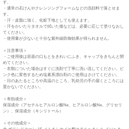
す。
・通常の石けんやクレンジングフォームなどの洗顔料で落とせま
す。
・汗・皮脂に強く、化粧下地としても使えます。
・汗をかいたりタオルで拭いた後などは、必要に応じて塗りなおし
てください。
・使用量が少ないと十分な紫外線防御効果が得られません。
＜注意事項＞
・ご使用後は容器の口もとをきれいにふき、キャップをきちんと閉
めてください。
・衣類についた場合はすぐに洗剤で丁寧に洗い流してください。ピ
ンク色に変色するため塩素系漂白剤のご使用はさけてください。
・日のあたるところや高温のところ、乳幼児の手の届くところには
置かないでください。
＜有効成分＞
保湿成分（アセチルヒアルロン酸Na、ヒアルロン酸Na、グリセリ
ン）、保湿成分（キシリトール）
＜その他成分＞