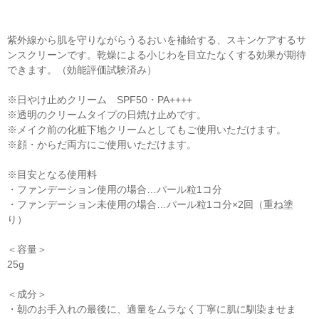
紫外線から肌を守りながらうるおいを補給する、スキンケアするサ
ンスクリーンです。乾燥による小じわを目立たなくする効果が期待
できます。（効能評価試験済み）
※日やけ止めクリーム SPF50・PA++++
※透明のクリームタイプの日焼け止めです。
※メイク前の化粧下地クリームとしてもご使用いただけます。
※顔・からだ両方にご使用いただけます。
※目安となる使用料
・ファンデーション使用の場合…パール粒1コ分
・ファンデーション未使用の場合…パール粒1コ分×2回（重ね塗
り）
＜容量＞
25g
＜成分＞
・朝のお手入れの最後に、適量をムラなく丁寧に肌に馴染ませま