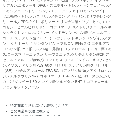
水,ポリシリコーン-15,メトキシケイヒ酸エチルヘキシル,イソヘキ
サデカン,エタノール,DPG,ビスエチルヘキシルオキシフェノールメ
トキシフェニルトリアジン,ジエチルアミノヒドロキシベンゾイル
安息香酸ヘキシル,カプリリルメチコン,グリセリン,ポリブチレング
リコール／PPG-9／1コポリマー,ミリスチン酸イソプロピル,（エイ
コセン／ビニルピロリドン）コポリマー,HDI／トリメチロールヘキ
シルラクトンクロスポリマー,イソドデカン,ベヘン酸,ベヘニルアル
コール,ステアリン酸PG（SE）,t-ブチルメトキシジベンゾイルメタ
ン,キシリトール,キサンタンガム,ヒアルロン酸Na,2-O-エチルアス
コルビン酸,ケイ酸（Al／Mg）,酢酸トコフェロール,イチョウ葉エキ
ス,ローズマリーエキス,オリーブ葉エキス,グリチルリチン酸2K,ア
セチルヒアルロン酸Na,ウコンエキス,ワイルドタイムエキス,ワセリ
ン,イソステアリン酸PEG-60グリセリル,ステアリン酸グリセリル
（SE）,バチルアルコール,TEA,BG,（アクリル酸Na／アクリロイル
ジメチルタウリンNa）コポリマー,EDTA-3Na,セルロースガム,シリ
カ,ポリソルベート80,オレイン酸ソルビタン,BHT,トコフェロール,
フェノキシエタノール
特定商取引法に基づく表記（返品等）
この商品を友達に教える