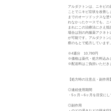
アルダクトンは、ニキビの
ことでニキビ症状を改善し
までのオーソドックスな塗
れなかったケースでも、ニ
まれにこの治療法にさえ抵
場合は別の内服薬アクネト
が可能です。アルダクトン
察のもとで処方しています
※4週分 10,780円
※価格は薬代・処方料込み
※配送料はご負担いただき
【処方時の注意点・副作用
◎連続使用期間
・5ヶ月～6ヶ月を目安にし
◎副作用
・のどの渇きなどの脱水症