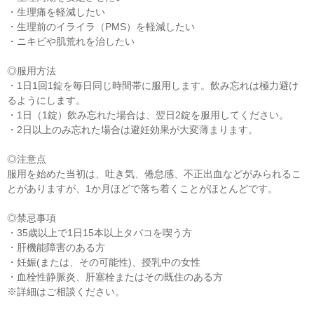
・生理痛を軽減したい
・生理前のイライラ（PMS）を軽減したい
・ニキビや肌荒れを治したい
◎服用方法
・1日1回1錠を毎日同じ時間帯に服用します。飲み忘れは極力避け
るようにします。
・1日（1錠）飲み忘れた場合は、翌日2錠を服用してください。
・2日以上のみ忘れた場合は避妊効果が大変薄まります。
◎注意点
服用を始めた当初は、吐き気、倦怠感、不正出血などがみられるこ
とがありますが、1か月ほどで落ち着くことがほとんどです。
◎禁忌事項
・35歳以上で1日15本以上タバコを喫う方
・肝機能障害のある方
・妊娠(または、その可能性)、授乳中の女性
・血栓性静脈炎、肝塞栓またはその既住のある方
※詳細はご相談ください。