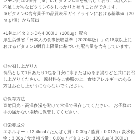
レモン約150個分（※）のビタミンC量を配合しており、現代人に
不足しがちなビタミンCをしっかりと補うことができます。
※ビタミンC含有菓子の品質表示ガイドラインにおける基準値（20
ｍｇ/個）から算出
●1包にビタミンDを4,000IU（100μg）配合
厚生労働省「日本人の食事摂取基準（2020年版）」の18歳以上に
おけるビタミンD耐容上限量に基づいた配合量を含有しています。
◎お召し上がり方
食品として1日あたり1包を目安に水またはぬるま湯などと共にお召
し上がりください。 原材料をご参照の上、食物アレルギーのある
方はお召し上がりにならないでください。
◎保存方法
直射日光・高温多湿を避けて常温で保存してください。 お子様の
手の届かない場所に保管してください。
◎栄養成分
エネルギー：12.4kcal / たんぱく質：0.00g / 脂質：0.012g / 炭水化
物：3.08g / 食塩相当量：0.00g / ビタミンD：100.0μg(4,000IU)