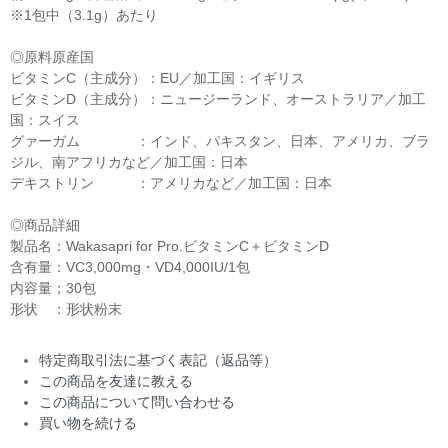
※1包中（3.1g）あたり
◎原料原産国
ビタミンC（主成分）：EU／加工国：イギリス
ビタミンD（主成分）：ニュージーランド、オーストラリア／加工
国：スイス
グァーガム ：インド、パキスタン、日本、アメリカ、ブラ
ジル、南アフリカなど／加工国：日本
デキストリン ：アメリカなど／加工国：日本
◎商品詳細
製品名：Wakasapri for Pro.ビタミンC＋ビタミンD
含有量：VC3,000mg・VD4,000IU/1包
内容量；30包
形状 ：形状粉末
特定商取引法に基づく表記（返品等）
この商品を友達に教える
この商品について問い合わせる
買い物を続ける